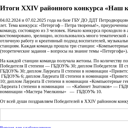
Итоги XXIV районного конкурса «Наш к
04.02.2024 и 07.02.2025 года на базе ГБУ ДО ДДТ Петродворц
лет. Тема конкурса: «Петергоф – Петра творенья!», приуроченн
команду, состоящую из 3 человек. Начало конкурса проходило в
костюмировано, зрелищно, использовалось много тематической 
отличную работу и креативный подход воспитателей, музыкальны
станциям. Каждая команда прошла три станции: «Компьютерные 
(теоретические задания – вопросы на знание темы «Петергофа»).
На каждой станции команда получала жетоны. По количеству п
Победителя II степени — ГБДОУ№ 30; диплом Победителя III
ГБДОУ№ 30; диплом Лауреата II степени в номинации «Привет
ГБДОУ№ 6; диплом Лауреата III степени в номинации «Приве
10; диплом Лауреата II степени в номинации «Компьютерные
Лауреата I степени в номинации — «Кабинет Знатоков» — ГБД
номинации «Мастера Умелкины» — ГБДОУ№ 10.
От всей души поздравляем Победителей в XXIV районном конку
Версия для слабовидящих