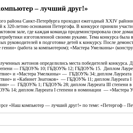
омпьютер – лучший друг!»
ового района Санкт-Петербурга проходил ежегодный XXIV район
ый к 320-летию основания Петергофа. В конкурсе приняли участ
 актовом зале, где каждая команда продемонстрировала свое дом
атрибутики изготовленной своими руками. Тема конкурса была 
х руководителей в подготовке детей к конкурсу. После демонст
гении» (работа за компьютером); «Мастера Умелкины» (констру
олученных жетонов определились места победителей конкурса.
 степени — ГБДОУ№ 10; ГБДОУ№ 12; ГБДОУ№ 15. Диплом Лауре
ствие» и «Мастера Умелкины» — ГБДОУ№ 34; диплом Лауреата 
тствие» и «Кабинет Знатоков» — ГБДОУ№ 11; диплом Лауреата
 гении» — ГБДОУ№ 1; ГБДОУ№ 28; диплом Лауреата III степен
ОУ№ 14; диплом Лауреата I степени в номинации — «Мастера У
рсе «Наш компьютер — лучший друг!» по теме: «Петергоф – Пет