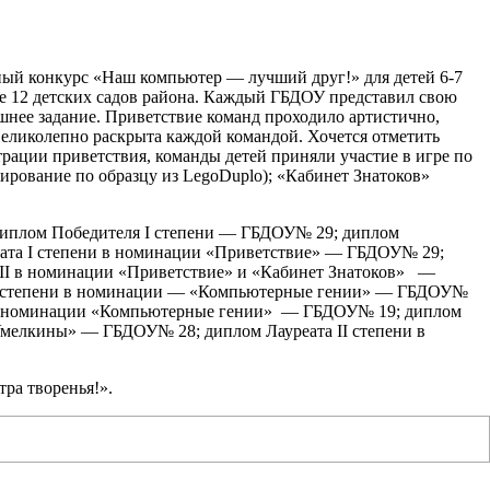
ный конкурс «Наш компьютер — лучший друг!» для детей 6-7
ие 12 детских садов района. Каждый ГБДОУ представил свою
ашнее задание. Приветствие команд проходило артистично,
великолепно раскрыта каждой командой. Хочется отметить
рации приветствия, команды детей приняли участие в игре по
ирование по образцу из LegoDuplo); «Кабинет Знатоков»
 Диплом Победителя I степени — ГБДОУ№ 29; диплом
ата I степени в номинации «Приветствие» — ГБДОУ№ 29;
II в номинации «Приветствие» и «Кабинет Знатоков» —
 I степени в номинации — «Компьютерные гении» — ГБДОУ№
и в номинации «Компьютерные гении» — ГБДОУ№ 19; диплом
мелкины» — ГБДОУ№ 28; диплом Лауреата II степени в
ра творенья!».