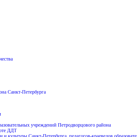
чества
она Санкт-Петербурга
м
разовательных учреждений Петродворцового района
боте ДДТ
и и культуры Санкт-Петербурга, педагогов-краеведов образова