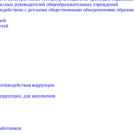
ассных руководителей общеобразовательных учреждений
модействию с детскими общественными объединениями образов
ией
етей
ротиводействия коррупции
оррупции, для заполнения
работников