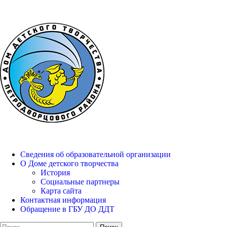
Петродворцового района
Основное
меню
Дом детского творчества
Сведения об образовательной организации
О Доме детского творчества
История
Социальные партнеры
Карта сайта
Контактная информация
Обращение в ГБУ ДО ДДТ
Найти: