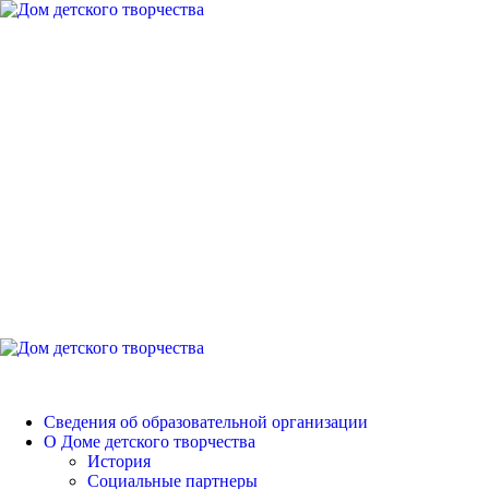
Перейти
к
содержимому
Дом детского
творчества
Петродворцового района
Основное
меню
Дом детского творчества
Сведения об образовательной организации
О Доме детского творчества
История
Социальные партнеры