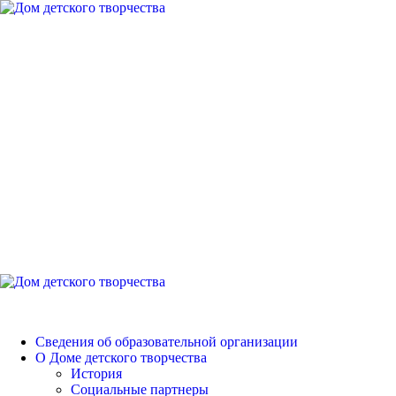
Перейти
к
содержимому
Дом детского
творчества
Петродворцового района
Основное
меню
Дом детского творчества
Сведения об образовательной организации
О Доме детского творчества
История
Социальные партнеры