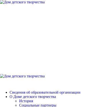
Перейти
к
содержимому
Дом детского
творчества
Петродворцового района
Основное
меню
Дом детского творчества
Сведения об образовательной организации
О Доме детского творчества
История
Социальные партнеры