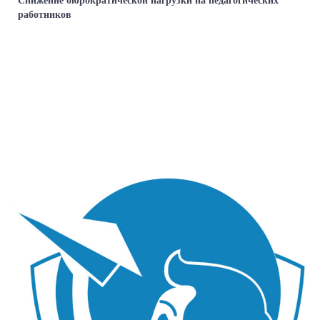
Снижение бюрократической нагрузки на педагогических
работников