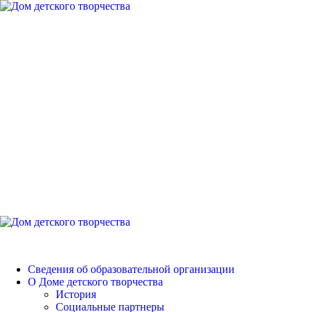
Перейти
к
содержимому
Дом детского
творчества
Петродворцового района
Основное
меню
Дом детского творчества
Сведения об образовательной организации
О Доме детского творчества
История
Социальные партнеры