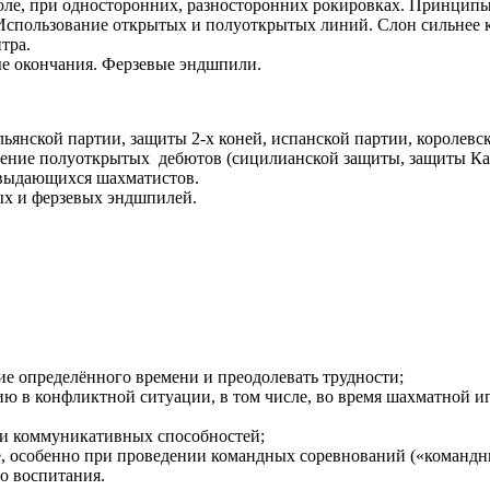
оле, при односторонних, разносторонних рокировках. Принципы
Использование открытых и полуоткрытых линий. Слон сильнее к
тра.
 окончания. Ферзевые эндшпили.
янской партии, защиты 2-х коней, испанской партии, королевско
учение полуоткрытых дебютов (сицилианской защиты, защиты Ка
 выдающихся шахматистов.
ых и ферзевых эндшпилей.
е определённого времени и преодолевать трудности;
ю в конфликтной ситуации, в том числе, во время шахматной и
 и коммуникативных способностей;
, особенно при проведении командных соревнований («командны
о воспитания.