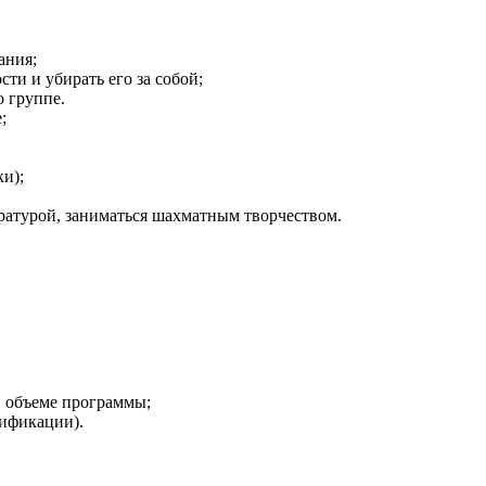
ания;
сти и убирать его за собой;
 группе.
;
и);
ратурой, заниматься шахматным творчеством.
 объеме программы;
ификации).