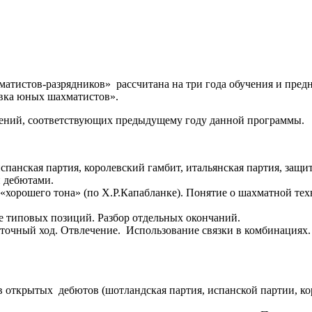
тистов-разрядников» рассчитана на три года обучения и предн
вка юных шахматистов».
умений, соответствующих предыдущему году данной программы.
анская партия, королевский гамбит, итальянская партия, защита
и дебютами.
орошего тона» (по Х.Р.Капабланке). Понятие о шахматной техн
 типовых позиций. Разбор отдельных окончаний.
точный ход. Отвлечение. Использование связки в комбинациях.
 открытых дебютов (шотландская партия, испанской партии, ко