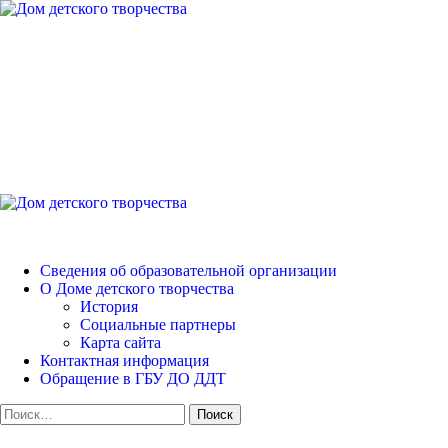
Перейти
к
содержимому
Дом детского творчест
Петродворцового района
Основное
меню
Дом детского творчества
Сведения об образовательной организации
О Доме детского творчества
История
Социальные партнеры
Карта сайта
Контактная информация
Обращение в ГБУ ДО ДДТ
Найти: