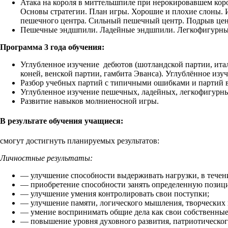
Атака на короля в миттельшпиле при нерокировавшем кор
Основы стратегии. План игры. Хорошие и плохие слоны. 
пешечного центра. Сильный пешечный центр. Подрыв цен
Пешечные эндшпили. Ладейные эндшпили. Легкофигурные
Программа 3 года обучения:
Углубленное изучение дебютов (шотландской партии, италь
коней, венской партии, гамбита Эванса). Углублённое из
Разбор учебных партий с типичными ошибками и партий
Углубленное изучение пешечных, ладейных, легкофигурн
Развитие навыков молниеносной игры.
В результате обучения учащиеся:
смогут достигнуть планируемых результатов:
Личностные результаты:
— улучшение способности выдерживать нагрузки, в течени
— приобретение способности занять определенную позици
— улучшение умения контролировать свои поступки;
— улучшение памяти, логического мышления, творческих
— умение воспринимать общие дела как свои собственные
— повышение уровня духовного развития, патриотическог