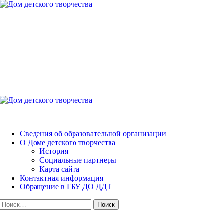
Перейти
к
содержимому
Дом детского творчест
Петродворцового района
Основное
меню
Дом детского творчества
Сведения об образовательной организации
О Доме детского творчества
История
Социальные партнеры
Карта сайта
Контактная информация
Обращение в ГБУ ДО ДДТ
Найти: