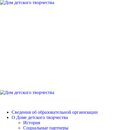
Перейти
к
содержимому
Дом детского
творчества
Петродворцового района
Основное
меню
Дом детского творчества
Сведения об образовательной организации
О Доме детского творчества
История
Социальные партнеры