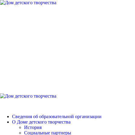
Перейти
к
содержимому
Дом детского
творчества
Петродворцового района
Основное
меню
Дом детского творчества
Сведения об образовательной организации
О Доме детского творчества
История
Социальные партнеры