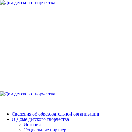
Перейти
к
содержимому
Дом детского
творчества
Петродворцового района
Основное
меню
Дом детского творчества
Сведения об образовательной организации
О Доме детского творчества
История
Социальные партнеры