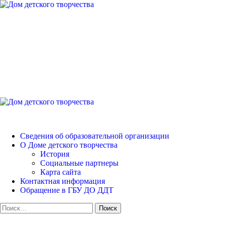
Перейти
к
содержимому
Дом детского творчест
Петродворцового района
Основное
меню
Дом детского творчества
Сведения об образовательной организации
О Доме детского творчества
История
Социальные партнеры
Карта сайта
Контактная информация
Обращение в ГБУ ДО ДДТ
Найти: