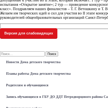
допущенные к участию во II этапе, который включает: 1 тур – п
испытания «Открытое занятие»; 2 тур — проведение конкурсно
класс». Поздравляем наших финалистов – Т. Г. Ветошкину и Т. В
Желаем
им
творческих
идей
и
сил
для
участия
во
II
этапе
конкур
руководителей общеобразовательных организаций Санкт-Петербу
Версия для слабовидящих
Найти:
Новости Дома детского творчества
Планы работы Дома детского творчества
Родителям и обучающимся
Запись обучающихся в ГБУ ДО ДДТ Петродворцового района Са