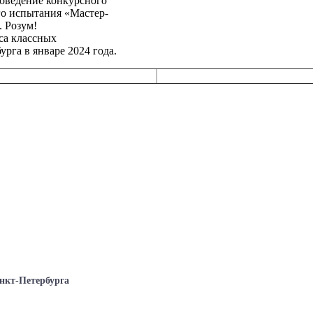
роведение конкурсного
го испытания «Мастер-
. Розум!
са
классных
рга в январе 2024 года.
нкт-Петербурга