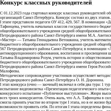
Конкурс классных руководителей
С
01.12.2023
года
стартовал
конкурс
классных
руководителей
об
организаций Санкт-Петербурга. Конкурс состоял из двух этапов
I
этапе представили педагоги ОУ 412, 429, 567. В номинации
«Д
Тафинцева,
учитель
начальных
классов
государственного
бюдже
общеобразовательного
учреждения
средней
общеобразовательно
Петродворцового
района
Санкт-Петербурга
имени
М.А.
Аветися
«Мастер»
—
Татьяна
Геннадьевна
Ветошкина,
учитель
математи
бюджетного общеобразовательного учреждения средней общеоб
567 Петродворцового района Санкт-Петербурга; в номинации
«
антикоррупционного
образования,
воспитания
и
просвещения
ш
Татьяна
Владимировна
Розум,
учитель
истории
и
обществознан
бюджетного
общеобразовательного
учреждения
общеобразовате
Петродворцового района Санкт-Петербурга имени Героя Росси
Малофеева.
Методическое
сопровождение
участников
осуществляет
методис
Петродворцового района Санкт-Петербурга О. Н. Доронина.
I этап конкурса (очно — заочный) включал в себя два тура: 1 тур
испытание
видеовизитка
«Презентация
педагогического
опыта»
конкурсного испытание «Публичное выступление». Жюри высо
всех троих конкурсантов. Очень жаль, что А.А. Тафинцева в си
смогла принять участие во втором туре I этапа, но в ее жизни бу
возможности
проявить
себя.
По
итогам
I
этапа
определены
фина