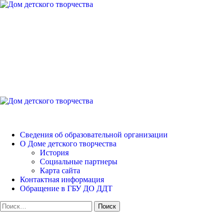
Перейти
к
содержимому
Дом детского творчест
Петродворцового района
Основное
меню
Дом детского творчества
Сведения об образовательной организации
О Доме детского творчества
История
Социальные партнеры
Карта сайта
Контактная информация
Обращение в ГБУ ДО ДДТ
Найти: