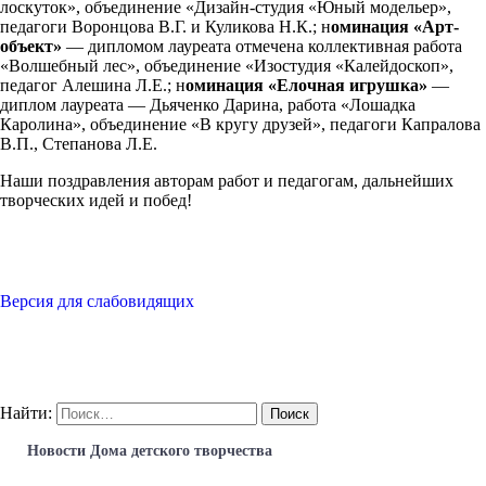
лоскуток», объединение «Дизайн-студия «Юный модельер»,
педагоги Воронцова В.Г. и Куликова Н.К.; н
оминация «Арт-
объект»
— дипломом лауреата отмечена коллективная работа
«Волшебный лес», объединение «Изостудия «Калейдоскоп»,
педагог Алешина Л.Е.; н
оминация «Елочная игрушка»
—
диплом лауреата — Дьяченко Дарина, работа «Лошадка
Каролина», объединение «В кругу друзей», педагоги Капралова
В.П., Степанова Л.Е.
Наши поздравления авторам работ и педагогам, дальнейших
творческих идей и побед!
Версия для слабовидящих
Найти:
Новости Дома детского творчества