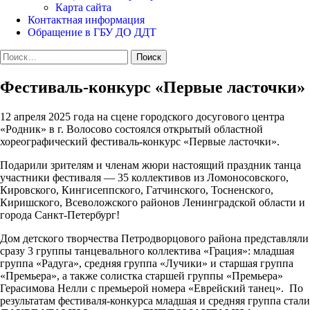
Карта сайта
Контактная информация
Обращение в ГБУ ДО ДДТ
Найти:
Фестиваль-конкурс «Первые ласточки»
12 апреля 2025 года на сцене городского досугового центра
«Родник» в г. Волосово состоялся открытый областной
хореографический фестиваль-конкурс «Первые ласточки».
Подарили зрителям и членам жюри настоящий праздник танца
участники фестиваля — 35 коллективов из Ломоносовского,
Кировского, Кингисеппского, Гатчинского, Тосненского,
Киришского, Всеволожского районов Ленинградской области и
города Санкт-Петербург!
Дом детского творчества Петродворцового района представляли
сразу 3 группы танцевального коллектива «Грация»: младшая
группа «Радуга», средняя группа «Лучики» и старшая группа
«Премьера», а также солистка старшей группы «Премьера»
Герасимова Нелли с премьерой номера «Еврейский танец». По
результатам фестиваля-конкурса младшая и средняя группа стали