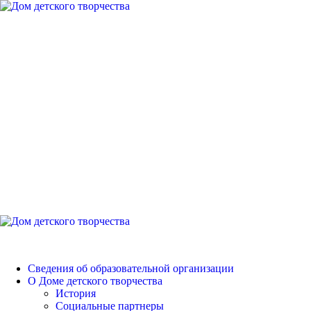
Перейти
к
содержимому
Дом детского
творчества
Петродворцового района
Основное
меню
Дом детского творчества
Сведения об образовательной организации
О Доме детского творчества
История
Социальные партнеры