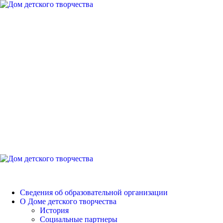
Перейти
к
содержимому
Дом детского
творчества
Петродворцового района
Основное
меню
Дом детского творчества
Сведения об образовательной организации
О Доме детского творчества
История
Социальные партнеры